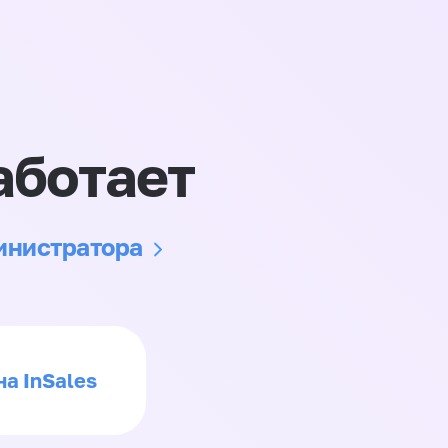
аботает
министратора
на InSales